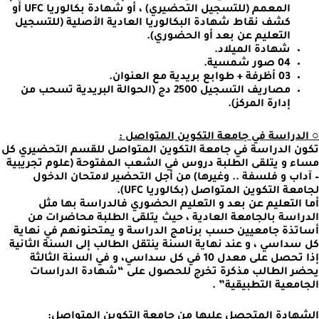
المعمم (للتسجيل التحضيري) ، أو شهادة بكالوريا UFC أو
كشف نقاط شهادة البكالوريا العادية الأصلية (للتسجيل
التعليم عن بعد أو الحضوري).
شهادة الميلاد.
04 صور شمسية.
03 أظرفة + طوابع بريدية مع العنوان.
مصاريف التسجيل 2500 دج (الحوالة البريدية تسحب من
إدارة المركز).
○ الدراسة في جامعة التكوين المتواصل :
تكون الدراسة في جامعة التكوين المتواصل للقسم التحضيري كل
مساء و يتلقى الطلبة دروس في الشعب المفتوحة (علوم تجريبية
– آداب و فلسفة .. وغيرها) من أجل التحضير لامتحان الدخول
لجامعة التكوين المتواصل (بكالوريا UFC).
أما التعليم عن بعد و التعليم الحضوري فالدراسة بها مثل
الدراسة بالجامعة العادية ، حيث يتلقى الطلبة محاضرات من
أساتذة جامعيين حسب برنامج الدراسة و يمتحنونهم في نهاية
كل سداسي ، و عند نهاية السنة ينتقل الطالب إلى السنة الثانية
إذا تحصل على معدل 10 في كل سداسي، و في السنة الثالثة
يحضر الطالب مذكرة تخرج للحصول على “شهادة الدراسات
الجامعية التطبيقية” .
الشهادة المتحصل عليها من جامعة التكوين المتواصل: