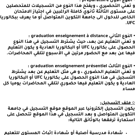
• النوع الأول préparatoire :
و تعني التحضيري ، ويفتح هذا النوع من التسجيلات للمتحصلين
على مستوى الثالثة ثانوي كاملة الراغبين في اجتياز الامتحان
الخاص للدخول الى جامعة التكوين المتواصل أو ما يعرف ببكالوريا
UFC.
• النوع الثاني graduation enseignement à distance :
و تعني التعليم عن بعد، حيث يشترط التسجيل في هذا النوع
الحصول على بكالوريا UFC أو البكالوريا العادية و يكون التعليم
فيها عن بعد مع الحضور مرتين في الأسبوع لتلقي المحاضرات.
• النوع الثالث graduation enseignement présentiel :
و تعني التعليم الحضوري ، و هي مثل التعليم عن بعد يشترط
التسجيل في هذا النوع الحصول على بكالوريا UFC أو البكالوريا
العادية و يكون التعليم فيها حضوري لتلقي المحاضرات يوميا كل
مساء
○ ملف التسجيل:
يكون التسجيل إلكترونيا عبر الموقع موقع التسجيل في جامعة
التكوين المتواصل و بعد التسجيل في هذا الموقع تتحصل على
استمارة ترفقها بالوثائق التالية:
شهادة مدرسية أصلية أو شهادة إثباث المستوى للتعليم