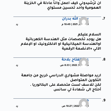
ان ترشيدوني كيف اعمل وانا عادلة في الخزينة
العمومية واحد تحسين مستواي
سيف الله بدران
أكتوبر 29, 2021 | 10:49 م
رد
السلام عليكم
هل يوجد تخصصات مثل الهندسة الكهربائية
اوالهندسة الميكانيكية او الالكترونيك او الإعلام
الآلي +الانضمة الرقمية
عبد الفتاح بلاحة
مارس 14, 2022 | 8:33 ص
رد
اريد مواصلة مشواري الدراسي خريج من جامعة
التكوين المتواصل
لكن للاسف لست متحصلا على البكالوريا .
أحتاج الى شهادة لي سانس
هدى
أبريل 2, 2022 | 10:27 ص
رد