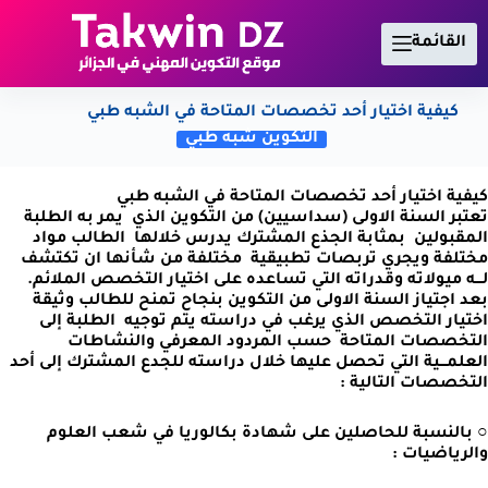
لتجاوز
لى
القائمة
لمحتوى
كيفية اختيار أحد تخصصات المتاحة في الشبه طبي
التكوين شبه طبي
كيفية اختيار أحد تخصصات المتاحة في الشبه طبي
تعتبر السنة الاولى (سداسيين) من التكوين الذي يمر به الطلبة
المقبولين بمثابة الجذع المشترك يدرس خلالها الطالب مواد
مختلفة ويجري تربصات تطبيقية مختلفة من شأنها ان تكتشف
لـــه ميولاته وقدراته التي تساعده على اختيار التخصص الملائم.
بعد اجتياز السنة الاولى من التكوين بنجاح تمنح للطالب وثيقة
اختيار التخصص الذي يرغب في دراسته يتم توجيه الطلبة إلى
التخصصات المتاحة حسب المردود المعرفي والنشاطات
العلمـــية التي تحصل عليها خلال دراسته للجدع المشترك إلى أحد
التخصصات التالية :
○ بالنسبة للحاصلين على شهادة بكالوريا في شعب العلوم
والرياضيات :